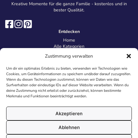
Kreative Momente für die ganze Familie - kostenlos und in
bester Qualität.
Entdecken
Home
Alle Kategorien
Magazin
Zustimmung verwalten
Information
Über uns
Um dir ein optimales Erlebnis zu bieten, verwenden wir Technologien wie
Kontakt
Cookies, um Geräteinformationen zu speichern und/oder darauf zuzugreifen.
Inhaltsrichtlinien
Wenn du diesen Technologien zustimmst, können wir Daten wie das
Surfverhalten oder eindeutige IDs auf dieser Website verarbeiten. Wenn du
Recht & Datenschutz
deine Zustimmung nicht erteilst oder zurückziehst, können bestimmte
Impressum
Merkmale und Funktionen beeinträchtigt werden.
Datenschutz
AGB
Cookies
Akzeptieren
Ablehnen