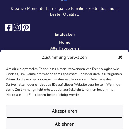
Kreative Momente für die ganze Familie - kostenlos und in
bester Qualität.
Entdecken
Home
Alle Kategorien
Magazin
Zustimmung verwalten
Information
Über uns
Um dir ein optimales Erlebnis zu bieten, verwenden wir Technologien wie
Kontakt
Cookies, um Geräteinformationen zu speichern und/oder darauf zuzugreifen.
Inhaltsrichtlinien
Wenn du diesen Technologien zustimmst, können wir Daten wie das
Surfverhalten oder eindeutige IDs auf dieser Website verarbeiten. Wenn du
Recht & Datenschutz
deine Zustimmung nicht erteilst oder zurückziehst, können bestimmte
Impressum
Merkmale und Funktionen beeinträchtigt werden.
Datenschutz
AGB
Cookies
Akzeptieren
Ablehnen