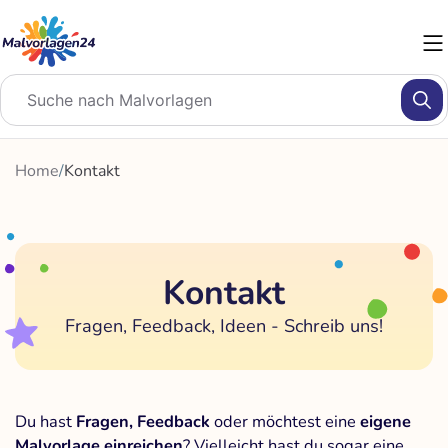
Zum
Inhalt
springen
Home
/
Kontakt
Kontakt
Fragen, Feedback, Ideen - Schreib uns!
Du hast
Fragen, Feedback
oder möchtest eine
eigene
Malvorlage einreichen
? Vielleicht hast du sogar eine