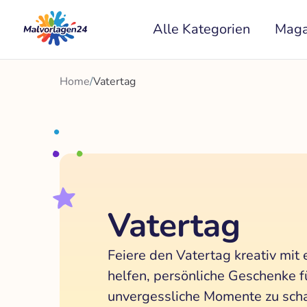
Zum
Alle Kategorien
Maga
Inhalt
springen
Home
/
Vatertag
Vatertag
Feiere den Vatertag kreativ mit 
helfen, persönliche Geschenke f
unvergessliche Momente zu scha