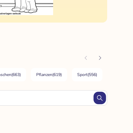
schen
(663)
Pflanzen
(619)
Sport
(556)
Bauen Arch