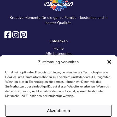
Kreative Momente für die ganze Familie - kostenlos und in
bester Qualität.
Entdecken
Home
Alle Kategorien
Magazin
Zustimmung verwalten
Information
Über uns
Um dir ein optimales Erlebnis zu bieten, verwenden wir Technologien wie
Kontakt
Cookies, um Geräteinformationen zu speichern und/oder darauf zuzugreifen.
Inhaltsrichtlinien
Wenn du diesen Technologien zustimmst, können wir Daten wie das
Surfverhalten oder eindeutige IDs auf dieser Website verarbeiten. Wenn du
Recht & Datenschutz
deine Zustimmung nicht erteilst oder zurückziehst, können bestimmte
Impressum
Merkmale und Funktionen beeinträchtigt werden.
Datenschutz
AGB
Cookies
Akzeptieren