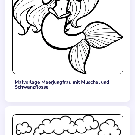
Malvorlage Meerjungfrau mit Muschel und
Schwanzflosse