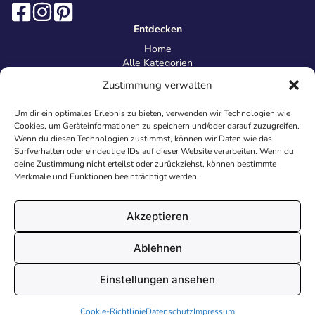
Entdecken
Home
Alle Kategorien
Magazin
Zustimmung verwalten
Information
Über uns
Um dir ein optimales Erlebnis zu bieten, verwenden wir Technologien wie
Kontakt
Cookies, um Geräteinformationen zu speichern und/oder darauf zuzugreifen.
Inhaltsrichtlinien
Wenn du diesen Technologien zustimmst, können wir Daten wie das
Surfverhalten oder eindeutige IDs auf dieser Website verarbeiten. Wenn du
Recht & Datenschutz
deine Zustimmung nicht erteilst oder zurückziehst, können bestimmte
Impressum
Merkmale und Funktionen beeinträchtigt werden.
Datenschutz
AGB
Cookies
Akzeptieren
Ablehnen
© 2026 Malvorlagen24.de - Alle Rechte vorbehalten. Made with
Einstellungen ansehen
♥
in Deutschland.
Cookie-Richtlinie
Datenschutz
Impressum