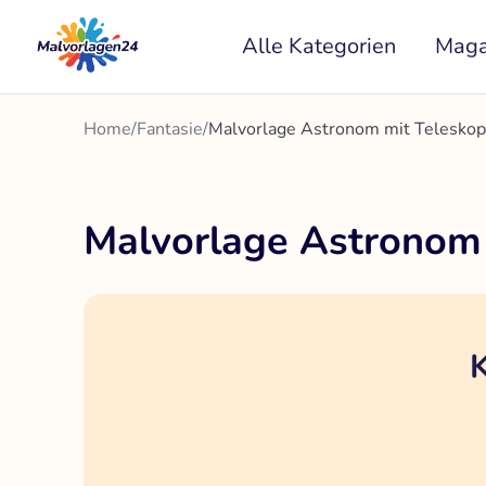
Zum
Alle Kategorien
Maga
Inhalt
springen
Home
/
Fantasie
/
Malvorlage Astronom mit Telesko
Malvorlage Astronom
K