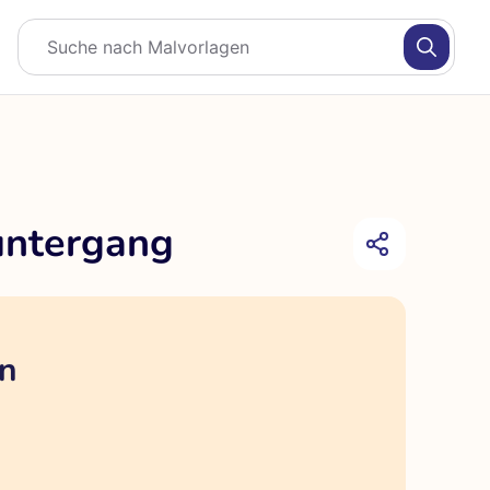
untergang
en