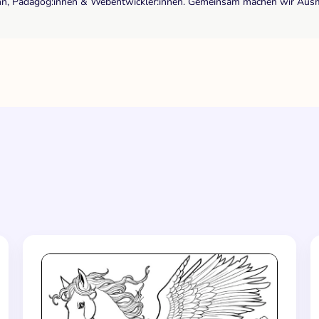
r:inn, Pädagog:innen & Webentwickler:innen. Gemeinsam machen wir Ausma