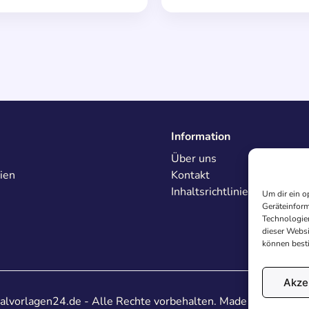
Information
Über uns
ien
Kontakt
Inhaltsrichtlinien
Um dir ein o
Geräteinform
Technologien
dieser Websi
können best
Akze
lvorlagen24.de - Alle Rechte vorbehalten. Made with
♥
in De