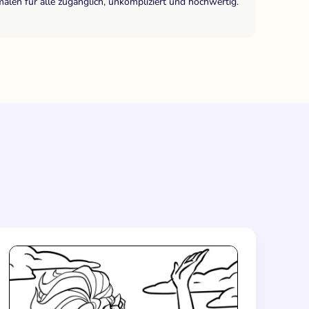
len für alle zugänglich, unkompliziert und hochwertig.