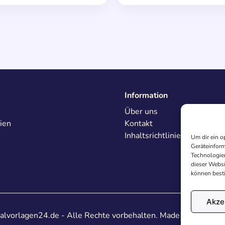
Information
Über uns
ien
Kontakt
Inhaltsrichtlinien
Um dir ein o
Geräteinform
Technologien
dieser Websi
können best
Akze
lvorlagen24.de - Alle Rechte vorbehalten. Made with
♥
in De