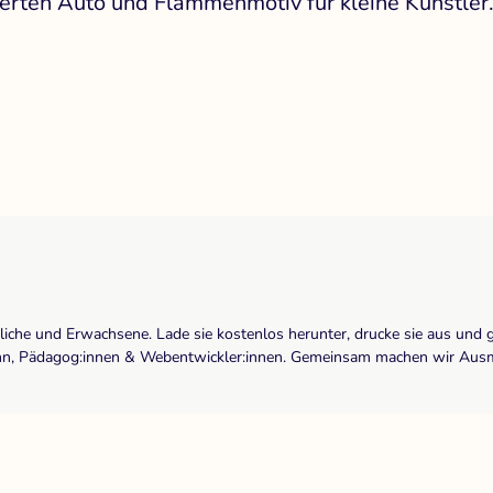
sierten Auto und Flammenmotiv für kleine Künstler
dliche und Erwachsene. Lade sie kostenlos herunter, drucke sie aus und 
r:inn, Pädagog:innen & Webentwickler:innen. Gemeinsam machen wir Ausma