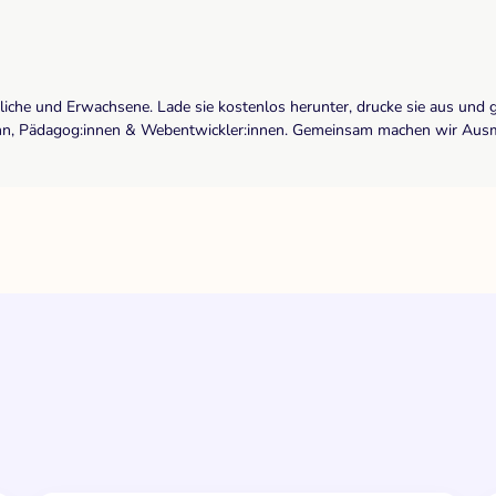
dliche und Erwachsene. Lade sie kostenlos herunter, drucke sie aus und 
r:inn, Pädagog:innen & Webentwickler:innen. Gemeinsam machen wir Ausma