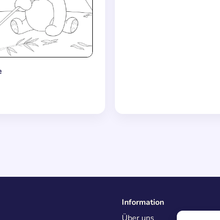
e
Information
Über uns