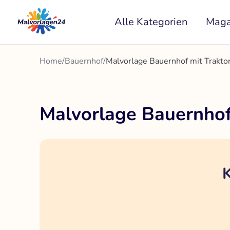
Zum
Alle Kategorien
Maga
Inhalt
springen
Home
/
Bauernhof
/
Malvorlage Bauernhof mit Trakto
Malvorlage Bauernhof
K