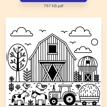
797 KB
.pdf