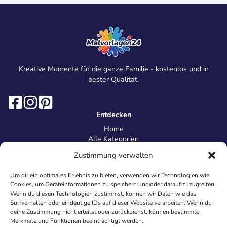
Kreative Momente für die ganze Familie - kostenlos und in
bester Qualität.
Entdecken
Home
Alle Kategorien
Magazin
Zustimmung verwalten
Information
Über uns
Um dir ein optimales Erlebnis zu bieten, verwenden wir Technologien wie
Kontakt
Cookies, um Geräteinformationen zu speichern und/oder darauf zuzugreifen.
Inhaltsrichtlinien
Wenn du diesen Technologien zustimmst, können wir Daten wie das
Surfverhalten oder eindeutige IDs auf dieser Website verarbeiten. Wenn du
Recht & Datenschutz
deine Zustimmung nicht erteilst oder zurückziehst, können bestimmte
Impressum
Merkmale und Funktionen beeinträchtigt werden.