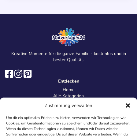
Kreative Momente für die ganze Familie - kostenlos und in
bester Qualität.
Entdecken
Home
Alle Kategorien
Magazin
Zustimmung verwalten
Information
Über uns
Um dir ein optimales Erlebnis zu bieten, verwenden wir Technologien wie
Kontakt
Cookies, um Geräteinformationen zu speichern und/oder darauf zuzugreifen.
Inhaltsrichtlinien
Wenn du diesen Technologien zustimmst, können wir Daten wie das
Surfverhalten oder eindeutige IDs auf dieser Website verarbeiten. Wenn du
Recht & Datenschutz