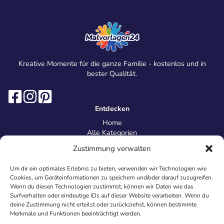
Kreative Momente für die ganze Familie - kostenlos und in
bester Qualität.
Entdecken
Home
Alle Kategorien
Magazin
Zustimmung verwalten
Information
Über uns
Um dir ein optimales Erlebnis zu bieten, verwenden wir Technologien wie
Kontakt
Cookies, um Geräteinformationen zu speichern und/oder darauf zuzugreifen.
Inhaltsrichtlinien
Wenn du diesen Technologien zustimmst, können wir Daten wie das
Surfverhalten oder eindeutige IDs auf dieser Website verarbeiten. Wenn du
Recht & Datenschutz
deine Zustimmung nicht erteilst oder zurückziehst, können bestimmte
Impressum
Merkmale und Funktionen beeinträchtigt werden.
Datenschutz