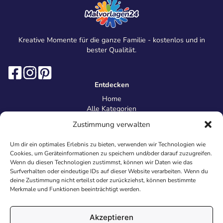
Kreative Momente für die ganze Familie - kostenlos und in
bester Qualität.
Entdecken
Home
Alle Kategorien
Magazin
Zustimmung verwalten
Information
Über uns
Um dir ein optimales Erlebnis zu bieten, verwenden wir Technologien wie
Kontakt
Cookies, um Geräteinformationen zu speichern und/oder darauf zuzugreifen.
Inhaltsrichtlinien
Wenn du diesen Technologien zustimmst, können wir Daten wie das
Surfverhalten oder eindeutige IDs auf dieser Website verarbeiten. Wenn du
Recht & Datenschutz
deine Zustimmung nicht erteilst oder zurückziehst, können bestimmte
Impressum
Merkmale und Funktionen beeinträchtigt werden.
Datenschutz
AGB
Cookies
Akzeptieren