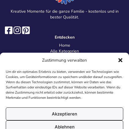
Kreative Momente für die ganze Familie - kostenlos und in
bester Qualität.
Entdecken
Home
Alle Kategorien
Magazin
Zustimmung verwalten
Information
Über uns
Um dir ein optimales Erlebnis zu bieten, verwenden wir Technologien wie
Kontakt
Cookies, um Geräteinformationen zu speichern und/oder darauf zuzugreifen.
Inhaltsrichtlinien
Wenn du diesen Technologien zustimmst, können wir Daten wie das
Surfverhalten oder eindeutige IDs auf dieser Website verarbeiten. Wenn du
Recht & Datenschutz
deine Zustimmung nicht erteilst oder zurückziehst, können bestimmte
Impressum
Merkmale und Funktionen beeinträchtigt werden.
Datenschutz
AGB
Cookies
Akzeptieren
Ablehnen