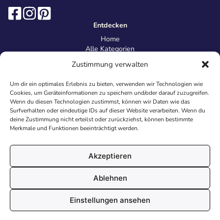
Entdecken
Home
Alle Kategorien
Magazin
Zustimmung verwalten
Information
Über uns
Um dir ein optimales Erlebnis zu bieten, verwenden wir Technologien wie
Kontakt
Cookies, um Geräteinformationen zu speichern und/oder darauf zuzugreifen.
Inhaltsrichtlinien
Wenn du diesen Technologien zustimmst, können wir Daten wie das
Surfverhalten oder eindeutige IDs auf dieser Website verarbeiten. Wenn du
Recht & Datenschutz
deine Zustimmung nicht erteilst oder zurückziehst, können bestimmte
Impressum
Merkmale und Funktionen beeinträchtigt werden.
Datenschutz
AGB
Cookies
Akzeptieren
Ablehnen
© 2026 Malvorlagen24.de - Alle Rechte vorbehalten. Made with
Einstellungen ansehen
♥
in Deutschland.