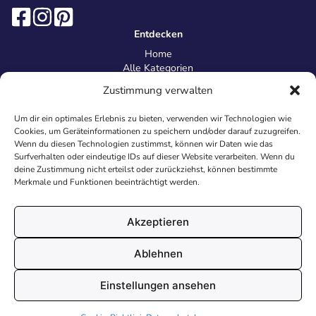
Entdecken
Home
Alle Kategorien
Magazin
Zustimmung verwalten
Information
Über uns
Um dir ein optimales Erlebnis zu bieten, verwenden wir Technologien wie
Kontakt
Cookies, um Geräteinformationen zu speichern und/oder darauf zuzugreifen.
Inhaltsrichtlinien
Wenn du diesen Technologien zustimmst, können wir Daten wie das
Surfverhalten oder eindeutige IDs auf dieser Website verarbeiten. Wenn du
Recht & Datenschutz
deine Zustimmung nicht erteilst oder zurückziehst, können bestimmte
Impressum
Merkmale und Funktionen beeinträchtigt werden.
Datenschutz
AGB
Cookies
Akzeptieren
Ablehnen
© 2026 Malvorlagen24.de - Alle Rechte vorbehalten. Made with
Einstellungen ansehen
♥
in Deutschland.