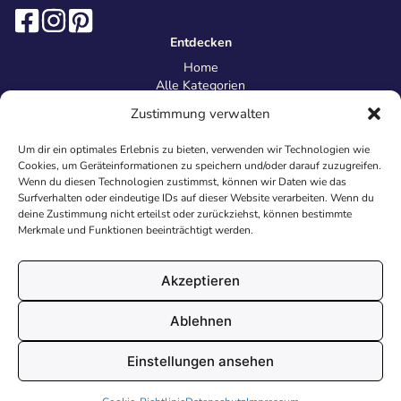
Entdecken
Home
Alle Kategorien
Magazin
Zustimmung verwalten
Information
Über uns
Um dir ein optimales Erlebnis zu bieten, verwenden wir Technologien wie
Kontakt
Cookies, um Geräteinformationen zu speichern und/oder darauf zuzugreifen.
Inhaltsrichtlinien
Wenn du diesen Technologien zustimmst, können wir Daten wie das
Surfverhalten oder eindeutige IDs auf dieser Website verarbeiten. Wenn du
Recht & Datenschutz
deine Zustimmung nicht erteilst oder zurückziehst, können bestimmte
Impressum
Merkmale und Funktionen beeinträchtigt werden.
Datenschutz
AGB
Cookies
Akzeptieren
Ablehnen
© 2026 Malvorlagen24.de - Alle Rechte vorbehalten. Made with
Einstellungen ansehen
♥
in Deutschland.