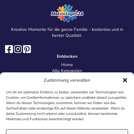
Kreative Momente für die ganze Familie - kostenlos und in
bester Qualität.
Entdecken
Home
Alle Kategorien
Magazin
Zustimmung verwalten
Information
Über uns
Um dir ein optimales Erlebnis zu bieten, verwenden wir Technologien wie
Kontakt
Cookies, um Geräteinformationen zu speichern und/oder darauf zuzugreifen.
Inhaltsrichtlinien
Wenn du diesen Technologien zustimmst, können wir Daten wie das
Surfverhalten oder eindeutige IDs auf dieser Website verarbeiten. Wenn du
Recht & Datenschutz
deine Zustimmung nicht erteilst oder zurückziehst, können bestimmte
Impressum
Merkmale und Funktionen beeinträchtigt werden.
Datenschutz
AGB