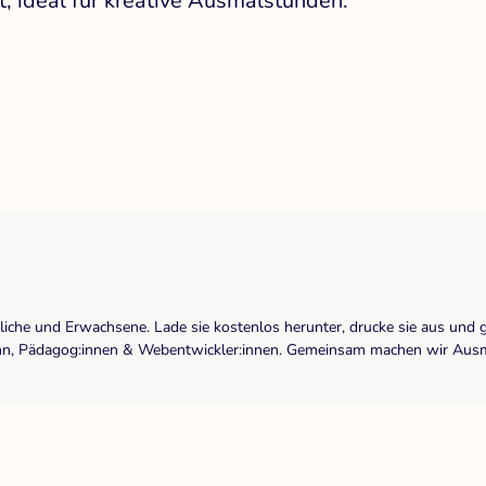
t, ideal für kreative Ausmalstunden.
dliche und Erwachsene. Lade sie kostenlos herunter, drucke sie aus und 
r:inn, Pädagog:innen & Webentwickler:innen. Gemeinsam machen wir Ausma