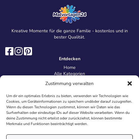
Kreative Momente für die ganze Familie - kostenlos und in
bester Qualität.
Entdecken
Home
Alle Kategorien
Magazin
Zustimmung verwalten
Information
Über uns
Um dir ein optimales Erlebnis zu bieten, verwenden wir Technologien wie
Kontakt
Cookies, um Geräteinformationen zu speichern und/oder darauf zuzugreifen.
Inhaltsrichtlinien
Wenn du diesen Technologien zustimmst, können wir Daten wie das
Surfverhalten oder eindeutige IDs auf dieser Website verarbeiten. Wenn du
Recht & Datenschutz
deine Zustimmung nicht erteilst oder zurückziehst, können bestimmte
Impressum
Merkmale und Funktionen beeinträchtigt werden.
Datenschutz
AGB