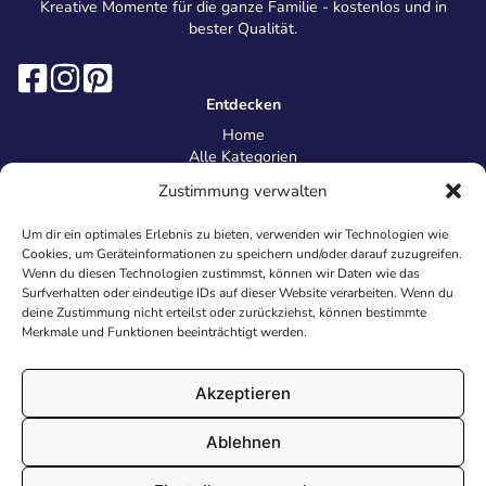
Kreative Momente für die ganze Familie - kostenlos und in
bester Qualität.
Entdecken
Home
Alle Kategorien
Magazin
Zustimmung verwalten
Information
Über uns
Um dir ein optimales Erlebnis zu bieten, verwenden wir Technologien wie
Kontakt
Cookies, um Geräteinformationen zu speichern und/oder darauf zuzugreifen.
Inhaltsrichtlinien
Wenn du diesen Technologien zustimmst, können wir Daten wie das
Surfverhalten oder eindeutige IDs auf dieser Website verarbeiten. Wenn du
Recht & Datenschutz
deine Zustimmung nicht erteilst oder zurückziehst, können bestimmte
Impressum
Merkmale und Funktionen beeinträchtigt werden.
Datenschutz
AGB
Cookies
Akzeptieren
Ablehnen
© 2026 Malvorlagen24.de - Alle Rechte vorbehalten. Made with