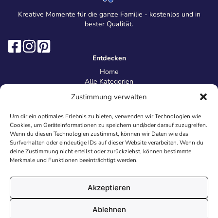
Kreative Momente für die ganze Familie - kostenlos und in
bester Qualität.
Entdecken
Home
Alle Kategorien
Magazin
Zustimmung verwalten
Information
Über uns
Um dir ein optimales Erlebnis zu bieten, verwenden wir Technologien wie
Kontakt
Cookies, um Geräteinformationen zu speichern und/oder darauf zuzugreifen.
Inhaltsrichtlinien
Wenn du diesen Technologien zustimmst, können wir Daten wie das
Surfverhalten oder eindeutige IDs auf dieser Website verarbeiten. Wenn du
Recht & Datenschutz
deine Zustimmung nicht erteilst oder zurückziehst, können bestimmte
Impressum
Merkmale und Funktionen beeinträchtigt werden.
Datenschutz
AGB
Cookies
Akzeptieren
Ablehnen