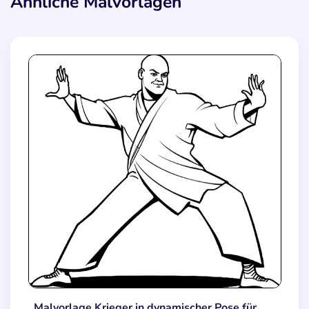
Ähnliche Malvorlagen
Malvorlage Krieger in dynamischer Pose für