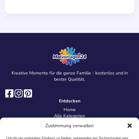
Kreative Momente für die ganze Familie - kostenlos und in
bester Qualität.
Entdecken
Home
Alle Kategorien
Magazin
Zustimmung verwalten
Information
Über uns
Um dir ein optimales Erlebnis zu bieten, verwenden wir Technologien wie