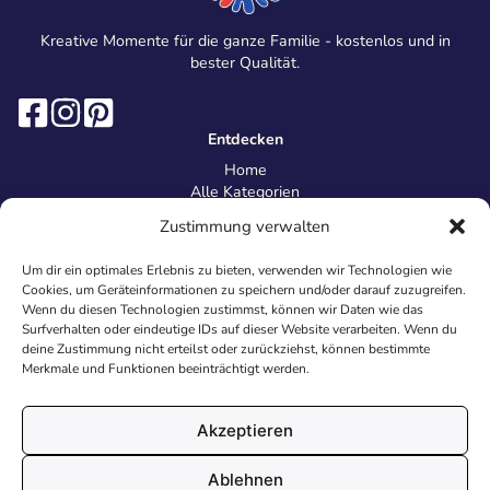
Kreative Momente für die ganze Familie - kostenlos und in
bester Qualität.
Entdecken
Home
Alle Kategorien
Magazin
Zustimmung verwalten
Information
Über uns
Um dir ein optimales Erlebnis zu bieten, verwenden wir Technologien wie
Kontakt
Cookies, um Geräteinformationen zu speichern und/oder darauf zuzugreifen.
Inhaltsrichtlinien
Wenn du diesen Technologien zustimmst, können wir Daten wie das
Surfverhalten oder eindeutige IDs auf dieser Website verarbeiten. Wenn du
Recht & Datenschutz
deine Zustimmung nicht erteilst oder zurückziehst, können bestimmte
Impressum
Merkmale und Funktionen beeinträchtigt werden.
Datenschutz
AGB
Cookies
Akzeptieren
Ablehnen