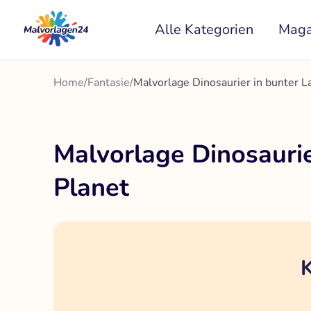
Zum
Alle Kategorien
Maga
Inhalt
springen
Home
/
Fantasie
/
Malvorlage Dinosaurier in bunter L
Malvorlage Dinosaurie
Planet
K