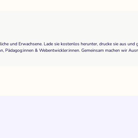
dliche und Erwachsene. Lade sie kostenlos herunter, drucke sie aus und 
r:inn, Pädagog:innen & Webentwickler:innen. Gemeinsam machen wir Ausma