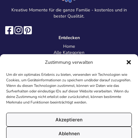
Kreative Momente für die ganze Familie - kostenlos und in
bester Qualität.
Entdecken
Home
Alle Kategorien
Magazin
Zustimmung verwalten
Information
Über uns
Um dir ein optimales Erlebnis zu bieten, verwenden wir Technologien wie
Kontakt
Cookies, um Geräteinformationen zu speichern und/oder darauf zuzugreifen.
Inhaltsrichtlinien
Wenn du diesen Technologien zustimmst, können wir Daten wie das
Surfverhalten oder eindeutige IDs auf dieser Website verarbeiten. Wenn du
Recht & Datenschutz
deine Zustimmung nicht erteilst oder zurückziehst, können bestimmte
Impressum
Merkmale und Funktionen beeinträchtigt werden.
Datenschutz
AGB
Cookies
Akzeptieren
Ablehnen