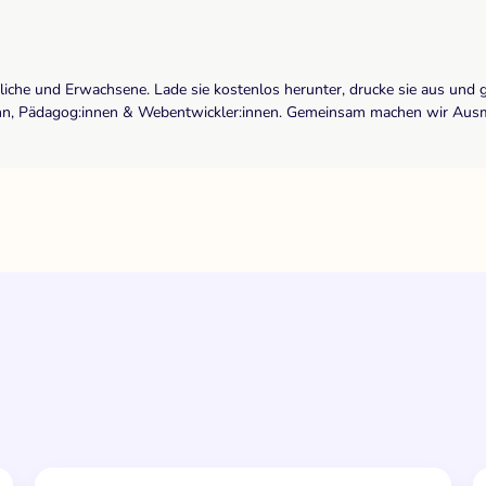
dliche und Erwachsene. Lade sie kostenlos herunter, drucke sie aus und 
r:inn, Pädagog:innen & Webentwickler:innen. Gemeinsam machen wir Ausma