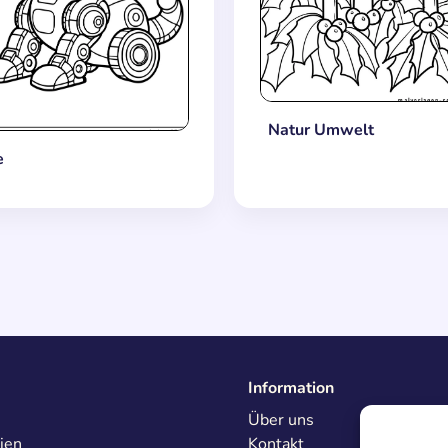
Natur Umwelt
e
Information
Über uns
ien
Kontakt