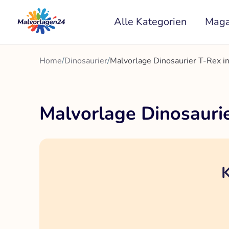
Zum
Alle Kategorien
Maga
Inhalt
springen
Home
/
Dinosaurier
/
Malvorlage Dinosaurier T-Rex in
Malvorlage Dinosaurie
K