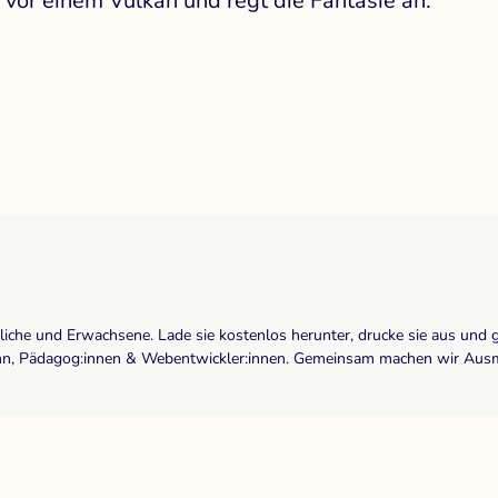
 vor einem Vulkan und regt die Fantasie an.
dliche und Erwachsene. Lade sie kostenlos herunter, drucke sie aus und 
r:inn, Pädagog:innen & Webentwickler:innen. Gemeinsam machen wir Ausma