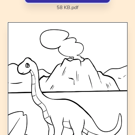
58 KB
.pdf