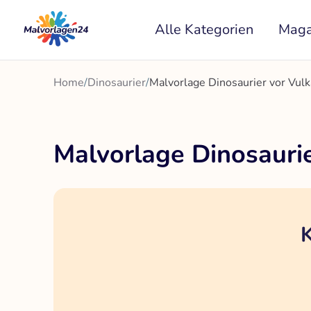
Zum
Alle Kategorien
Maga
Inhalt
springen
Home
/
Dinosaurier
/
Malvorlage Dinosaurier vor Vul
Malvorlage Dinosaurie
K