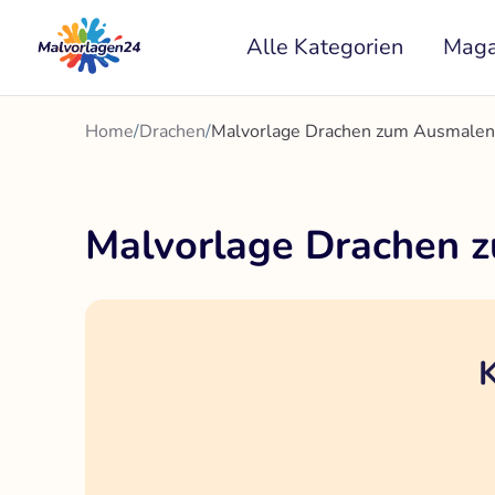
Zum
Alle Kategorien
Maga
Inhalt
springen
Home
/
Drachen
/
Malvorlage Drachen zum Ausmalen f
Malvorlage Drachen z
K