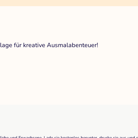
age für kreative Ausmalabenteuer!
dliche und Erwachsene. Lade sie kostenlos herunter, drucke sie aus und 