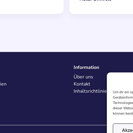
Information
Über uns
ien
Kontakt
Inhaltsrichtlinien
Um dir ein o
Geräteinform
Technologien
dieser Websi
können best
Akze