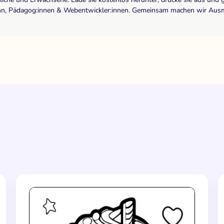
r:inn, Pädagog:innen & Webentwickler:innen. Gemeinsam machen wir Ausma