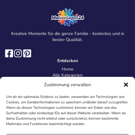
Kreative Momente für die ganze Familie - kostenlos und in
bester Qualität.
Entdecken
Home
Alle Kategorien
Magazin
Zustimmung verwalten
Information
Über uns
Um dir ein optimales Erlebnis zu bieten, verwenden wir Technologien wie
Kontakt
Cookies, um Geräteinformationen zu speichern und/oder darauf zuzugreifen.
Inhaltsrichtlinien
Wenn du diesen Technologien zustimmst, können wir Daten wie das
Surfverhalten oder eindeutige IDs auf dieser Website verarbeiten. Wenn du
Recht & Datenschutz
deine Zustimmung nicht erteilst oder zurückziehst, können bestimmte
Impressum
Merkmale und Funktionen beeinträchtigt werden.
Datenschutz
AGB