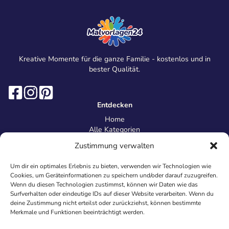
Kreative Momente für die ganze Familie - kostenlos und in
bester Qualität.
Entdecken
Home
Alle Kategorien
Magazin
Zustimmung verwalten
Information
Über uns
Um dir ein optimales Erlebnis zu bieten, verwenden wir Technologien wie
Kontakt
Cookies, um Geräteinformationen zu speichern und/oder darauf zuzugreifen.
Inhaltsrichtlinien
Wenn du diesen Technologien zustimmst, können wir Daten wie das
Surfverhalten oder eindeutige IDs auf dieser Website verarbeiten. Wenn du
Recht & Datenschutz
deine Zustimmung nicht erteilst oder zurückziehst, können bestimmte
Impressum
Merkmale und Funktionen beeinträchtigt werden.
Datenschutz