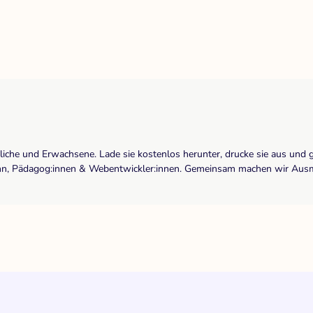
dliche und Erwachsene. Lade sie kostenlos herunter, drucke sie aus und 
r:inn, Pädagog:innen & Webentwickler:innen. Gemeinsam machen wir Ausma