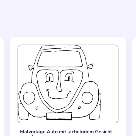
Malvorlage Auto mit lächelndem Gesicht