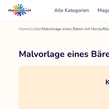
Zum
Alle Kategorien
Maga
Inhalt
springen
Home
/
Liebe
/
Malvorlage eines Bären mit Herzluftb
Malvorlage eines Bäre
K