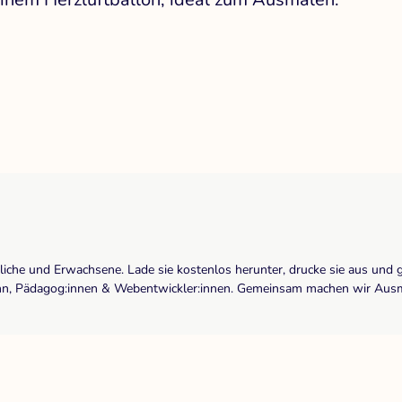
dliche und Erwachsene. Lade sie kostenlos herunter, drucke sie aus und 
r:inn, Pädagog:innen & Webentwickler:innen. Gemeinsam machen wir Ausma