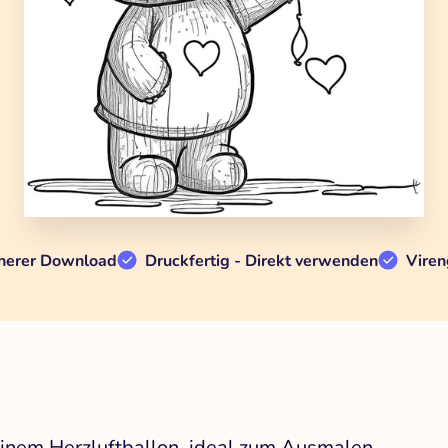
herer Download
Druckfertig - Direkt verwenden
Viren
einem Herzluftballon, ideal zum Ausmalen.