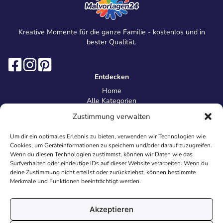
Kreative Momente für die ganze Familie - kostenlos und in
bester Qualität.
Entdecken
Home
Alle Kategorien
Magazin
Zustimmung verwalten
Information
Über uns
Um dir ein optimales Erlebnis zu bieten, verwenden wir Technologien wie
Kontakt
Cookies, um Geräteinformationen zu speichern und/oder darauf zuzugreifen.
Inhaltsrichtlinien
Wenn du diesen Technologien zustimmst, können wir Daten wie das
Surfverhalten oder eindeutige IDs auf dieser Website verarbeiten. Wenn du
Recht & Datenschutz
deine Zustimmung nicht erteilst oder zurückziehst, können bestimmte
Impressum
Merkmale und Funktionen beeinträchtigt werden.
Datenschutz
AGB
Cookies
Akzeptieren