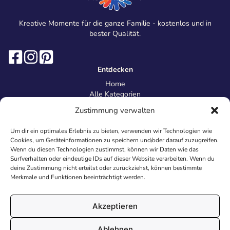
Kreative Momente für die ganze Familie - kostenlos und in
bester Qualität.
Entdecken
Home
Alle Kategorien
Magazin
Zustimmung verwalten
Information
Über uns
Um dir ein optimales Erlebnis zu bieten, verwenden wir Technologien wie
Kontakt
Cookies, um Geräteinformationen zu speichern und/oder darauf zuzugreifen.
Inhaltsrichtlinien
Wenn du diesen Technologien zustimmst, können wir Daten wie das
Surfverhalten oder eindeutige IDs auf dieser Website verarbeiten. Wenn du
Recht & Datenschutz
deine Zustimmung nicht erteilst oder zurückziehst, können bestimmte
Impressum
Merkmale und Funktionen beeinträchtigt werden.
Datenschutz
AGB
Cookies
Akzeptieren
Ablehnen