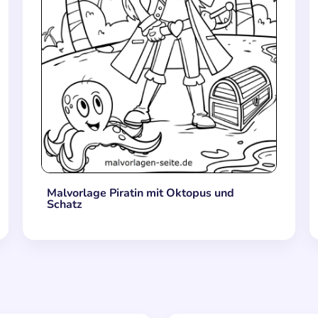
Malvorlage Piratin mit Oktopus und
Schatz