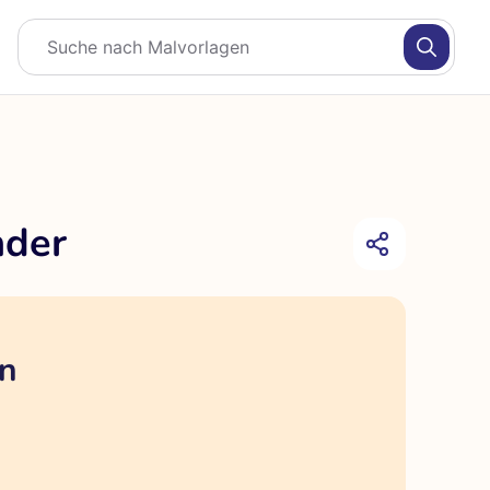
nder
en