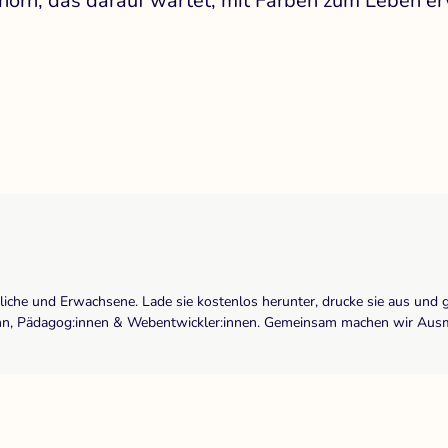
inhorn, das darauf wartet, mit Farben zum Leben e
dliche und Erwachsene. Lade sie kostenlos herunter, drucke sie aus und 
r:inn, Pädagog:innen & Webentwickler:innen. Gemeinsam machen wir Ausma