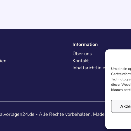
Information
Über uns
ien
Kontakt
Inhaltsrichtlinien
Um dir ein o
Geräteinform
Technologien
dieser Websi
können best
Akze
lvorlagen24.de - Alle Rechte vorbehalten. Made with
♥
in De