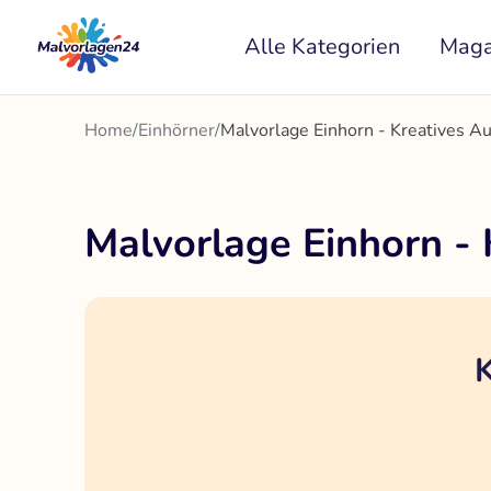
Zum
Alle Kategorien
Maga
Inhalt
springen
Home
/
Einhörner
/
Malvorlage Einhorn - Kreatives A
Malvorlage Einhorn - 
K