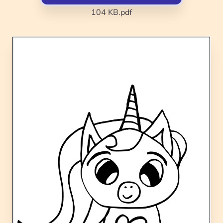
104 KB
.pdf