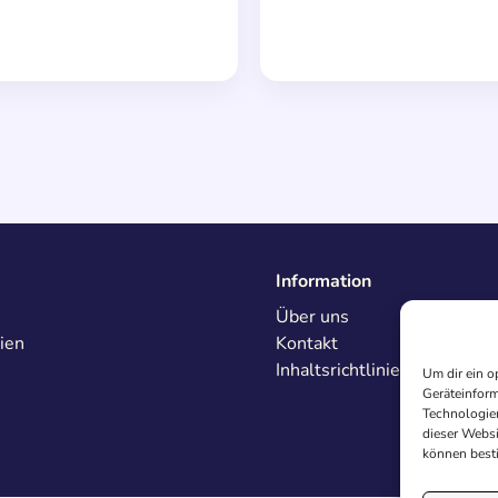
Information
Über uns
ien
Kontakt
Inhaltsrichtlinien
Um dir ein o
Geräteinform
Technologien
dieser Websi
können best