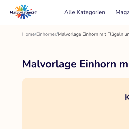
Zum
Alle Kategorien
Maga
Inhalt
springen
Home
/
Einhörner
/
Malvorlage Einhorn mit Flügeln 
Malvorlage Einhorn m
K