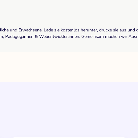
dliche und Erwachsene. Lade sie kostenlos herunter, drucke sie aus und 
r:inn, Pädagog:innen & Webentwickler:innen. Gemeinsam machen wir Ausma