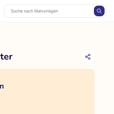
ter
en