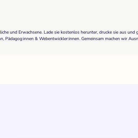
dliche und Erwachsene. Lade sie kostenlos herunter, drucke sie aus und 
r:inn, Pädagog:innen & Webentwickler:innen. Gemeinsam machen wir Ausma