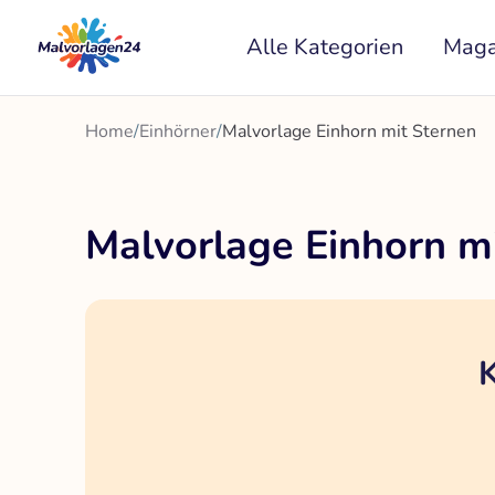
Zum
Alle Kategorien
Maga
Inhalt
springen
Home
/
Einhörner
/
Malvorlage Einhorn mit Sternen
Malvorlage Einhorn m
K