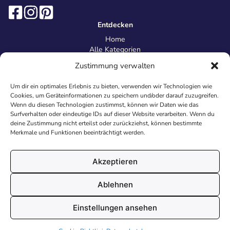
Entdecken
Home
Alle Kategorien
Magazin
Zustimmung verwalten
Information
Über uns
Um dir ein optimales Erlebnis zu bieten, verwenden wir Technologien wie
Kontakt
Cookies, um Geräteinformationen zu speichern und/oder darauf zuzugreifen.
Inhaltsrichtlinien
Wenn du diesen Technologien zustimmst, können wir Daten wie das
Surfverhalten oder eindeutige IDs auf dieser Website verarbeiten. Wenn du
Recht & Datenschutz
deine Zustimmung nicht erteilst oder zurückziehst, können bestimmte
Impressum
Merkmale und Funktionen beeinträchtigt werden.
Datenschutz
AGB
Cookies
Akzeptieren
Ablehnen
© 2026 Malvorlagen24.de - Alle Rechte vorbehalten. Made with
Einstellungen ansehen
♥
in Deutschland.