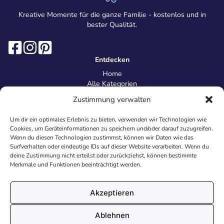
Kreative Momente für die ganze Familie - kostenlos und in
bester Qualität.
Entdecken
Home
Alle Kategorien
Magazin
Zustimmung verwalten
Information
Über uns
Um dir ein optimales Erlebnis zu bieten, verwenden wir Technologien wie
Kontakt
Cookies, um Geräteinformationen zu speichern und/oder darauf zuzugreifen.
Inhaltsrichtlinien
Wenn du diesen Technologien zustimmst, können wir Daten wie das
Surfverhalten oder eindeutige IDs auf dieser Website verarbeiten. Wenn du
Recht & Datenschutz
deine Zustimmung nicht erteilst oder zurückziehst, können bestimmte
Impressum
Merkmale und Funktionen beeinträchtigt werden.
Datenschutz
AGB
Cookies
Akzeptieren
Ablehnen