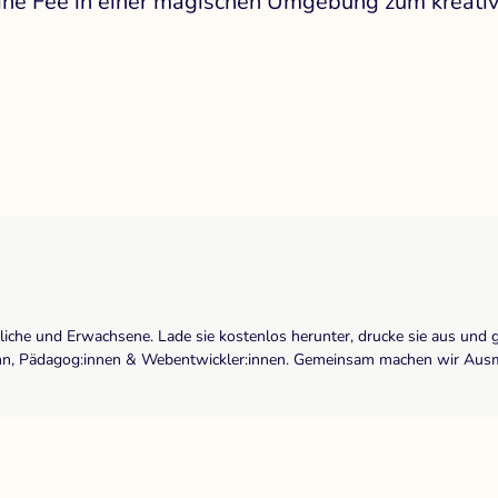
 eine Fee in einer magischen Umgebung zum kreat
dliche und Erwachsene. Lade sie kostenlos herunter, drucke sie aus und 
r:inn, Pädagog:innen & Webentwickler:innen. Gemeinsam machen wir Ausma