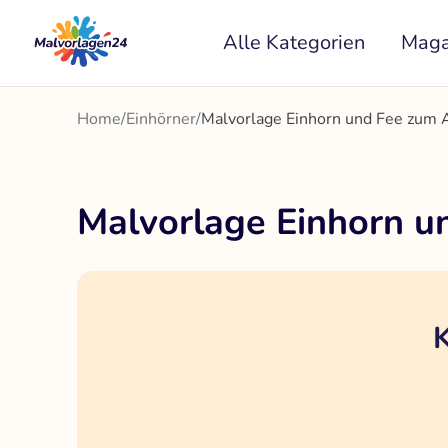
Zum
Alle Kategorien
Maga
Inhalt
springen
Home
/
Einhörner
/
Malvorlage Einhorn und Fee zum 
Malvorlage Einhorn u
K