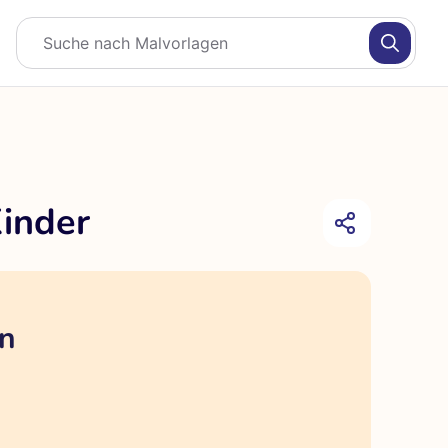
inder
en