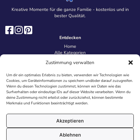
Kreative Momente für die ganze Familie - kostenlos und in
bester Qualität.
Entdecken
Home
Alle Kategorien
Magazin
Zustimmung verwalten
Information
Über uns
Um dir ein optimales Erlebnis zu bieten, verwenden wir Technologien wie
Kontakt
Cookies, um Geräteinformationen zu speichern und/oder darauf zuzugreifen.
Inhaltsrichtlinien
Wenn du diesen Technologien zustimmst, können wir Daten wie das
Surfverhalten oder eindeutige IDs auf dieser Website verarbeiten. Wenn du
Recht & Datenschutz
deine Zustimmung nicht erteilst oder zurückziehst, können bestimmte
Impressum
Merkmale und Funktionen beeinträchtigt werden.
Datenschutz
AGB
Cookies
Akzeptieren
Ablehnen