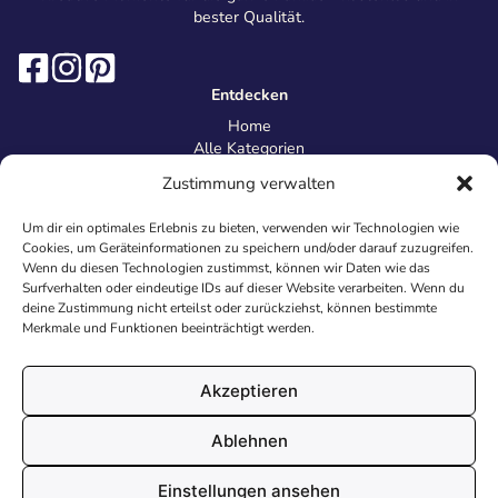
bester Qualität.
Entdecken
Home
Alle Kategorien
Magazin
Zustimmung verwalten
Information
Über uns
Um dir ein optimales Erlebnis zu bieten, verwenden wir Technologien wie
Kontakt
Cookies, um Geräteinformationen zu speichern und/oder darauf zuzugreifen.
Inhaltsrichtlinien
Wenn du diesen Technologien zustimmst, können wir Daten wie das
Surfverhalten oder eindeutige IDs auf dieser Website verarbeiten. Wenn du
Recht & Datenschutz
deine Zustimmung nicht erteilst oder zurückziehst, können bestimmte
Impressum
Merkmale und Funktionen beeinträchtigt werden.
Datenschutz
AGB
Cookies
Akzeptieren
Ablehnen
© 2026 Malvorlagen24.de - Alle Rechte vorbehalten. Made with
Einstellungen ansehen