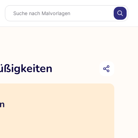
üßigkeiten
en