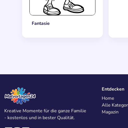
Fantasie
Entdecken
Home
Alle Kategor
Kreative Momente für die ganze Familie
Magazin
- kostenlos und in bester Qualität.