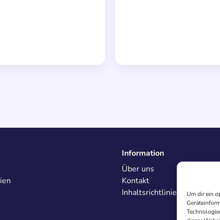
Information
Über uns
ien
Kontakt
Inhaltsrichtlinien
Um dir ein o
Geräteinform
Technologien