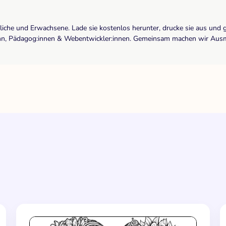
dliche und Erwachsene. Lade sie kostenlos herunter, drucke sie aus und 
r:inn, Pädagog:innen & Webentwickler:innen. Gemeinsam machen wir Ausma