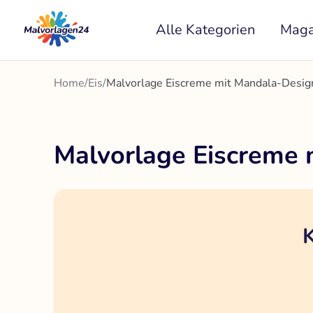
Zum
Alle Kategorien
Maga
Inhalt
springen
Home
/
Eis
/
Malvorlage Eiscreme mit Mandala-Desig
Malvorlage Eiscreme 
K