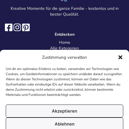
Kreative Momente für die ganze Familie - kostenlos und in
bester Qualität.
Entdecken
Home
Alle Kategorien
Magazin
Zustimmung verwalten
Information
Über uns
Um dir ein optimales Erlebnis zu bieten, verwenden wir Technologien wie
Kontakt
Cookies, um Geräteinformationen zu speichern und/oder darauf zuzugreifen.
Inhaltsrichtlinien
Wenn du diesen Technologien zustimmst, können wir Daten wie das
Surfverhalten oder eindeutige IDs auf dieser Website verarbeiten. Wenn du
Recht & Datenschutz
deine Zustimmung nicht erteilst oder zurückziehst, können bestimmte
Impressum
Merkmale und Funktionen beeinträchtigt werden.
Datenschutz
AGB
Cookies
Akzeptieren
Ablehnen