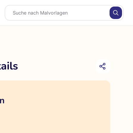
ails
en