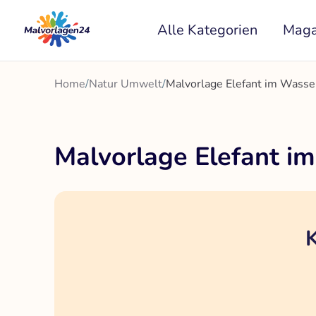
Zum
Alle Kategorien
Maga
Inhalt
springen
Home
/
Natur Umwelt
/
Malvorlage Elefant im Wasser
Malvorlage Elefant im
K