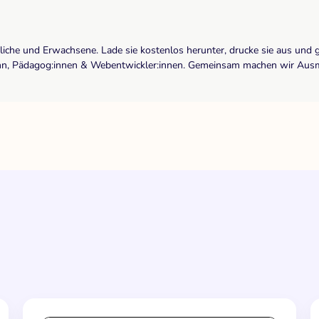
dliche und Erwachsene. Lade sie kostenlos herunter, drucke sie aus und 
r:inn, Pädagog:innen & Webentwickler:innen. Gemeinsam machen wir Ausma