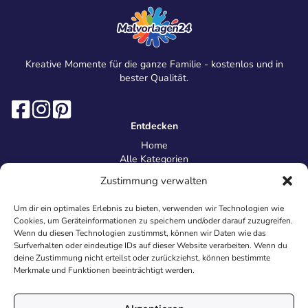
Kreative Momente für die ganze Familie - kostenlos und in
bester Qualität.
Entdecken
Home
Alle Kategorien
Magazin
Zustimmung verwalten
Information
Über uns
Um dir ein optimales Erlebnis zu bieten, verwenden wir Technologien wie
Kontakt
Cookies, um Geräteinformationen zu speichern und/oder darauf zuzugreifen.
Inhaltsrichtlinien
Wenn du diesen Technologien zustimmst, können wir Daten wie das
Surfverhalten oder eindeutige IDs auf dieser Website verarbeiten. Wenn du
Recht & Datenschutz
deine Zustimmung nicht erteilst oder zurückziehst, können bestimmte
Impressum
Merkmale und Funktionen beeinträchtigt werden.
Datenschutz
AGB
Cookies