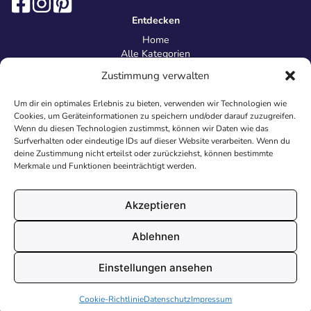
Entdecken
Home
Alle Kategorien
Magazin
Zustimmung verwalten
Information
Über uns
Um dir ein optimales Erlebnis zu bieten, verwenden wir Technologien wie
Kontakt
Cookies, um Geräteinformationen zu speichern und/oder darauf zuzugreifen.
Inhaltsrichtlinien
Wenn du diesen Technologien zustimmst, können wir Daten wie das
Surfverhalten oder eindeutige IDs auf dieser Website verarbeiten. Wenn du
Recht & Datenschutz
deine Zustimmung nicht erteilst oder zurückziehst, können bestimmte
Impressum
Merkmale und Funktionen beeinträchtigt werden.
Datenschutz
AGB
Cookies
Akzeptieren
Ablehnen
© 2026 Malvorlagen24.de - Alle Rechte vorbehalten. Made with
Einstellungen ansehen
♥
in Deutschland.
Cookie-Richtlinie
Datenschutz
Impressum