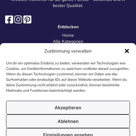
bester Qualität.
Entdecken
Home
Alle Kategorien
Magazin
Zustimmung verwalten
Information
Über uns
Um dir ein optimales Erlebnis zu bieten, verwenden wir Technologien wie
Kontakt
Cookies, um Geräteinformationen zu speichern und/oder darauf zuzugreifen.
Inhaltsrichtlinien
Wenn du diesen Technologien zustimmst, können wir Daten wie das
Surfverhalten oder eindeutige IDs auf dieser Website verarbeiten. Wenn du
Recht & Datenschutz
deine Zustimmung nicht erteilst oder zurückziehst, können bestimmte
Impressum
Merkmale und Funktionen beeinträchtigt werden.
Datenschutz
AGB
Cookies
Akzeptieren
Ablehnen
© 2026 Malvorlagen24.de - Alle Rechte vorbehalten. Made with
Einstellungen ansehen