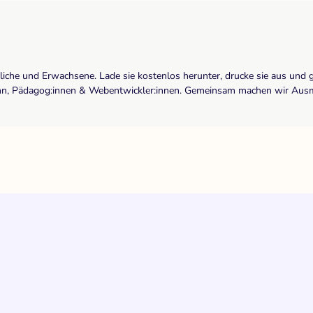
dliche und Erwachsene. Lade sie kostenlos herunter, drucke sie aus und 
r:inn, Pädagog:innen & Webentwickler:innen. Gemeinsam machen wir Ausma