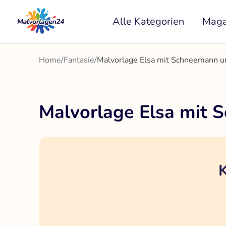
Zum
Alle Kategorien
Maga
Inhalt
springen
Home
/
Fantasie
/
Malvorlage Elsa mit Schneemann u
Malvorlage Elsa mit 
K